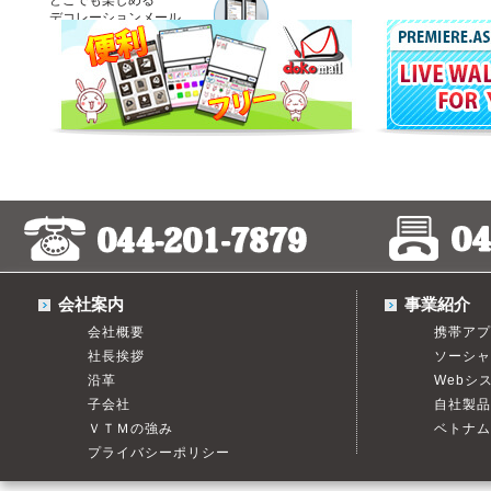
どこでも楽しめる
デコレーションメール
アプリのリリース
会社案内
事業紹介
会社概要
携帯アプ
社長挨拶
ソーシャ
沿革
Webシ
子会社
自社製品
ＶＴＭの強み
ベトナム
プライバシーポリシー