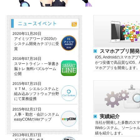
2020年11月20日
アイミツアワード2020の
システム開発カテゴリに受
賞
スマホアプリ
iOS, Androidのスマホ
2016年07月16日
かつ安価で高品質なiOS、An
スマートライン・一筆書き
マホアプリを開発します。
脳トレ 無料パズルゲーム
公開
2015年07月15日
ＶＴＭ、シエルシステムと
組み込みソフトウェア分野
にて業務提携
2015年02月17日
人事・勤怠・会計システム
実績紹介
easyCOMのVerアップ
当社が開発した多数のスマ
Webシステム、ソーシャ
績を紹介します。
2013年01月17日